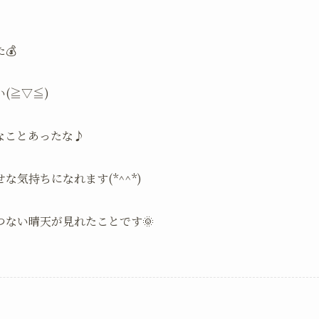
💰
(≧▽≦)
なことあったな♪
気持ちになれます(*^^*)
ない晴天が見れたことです🌞